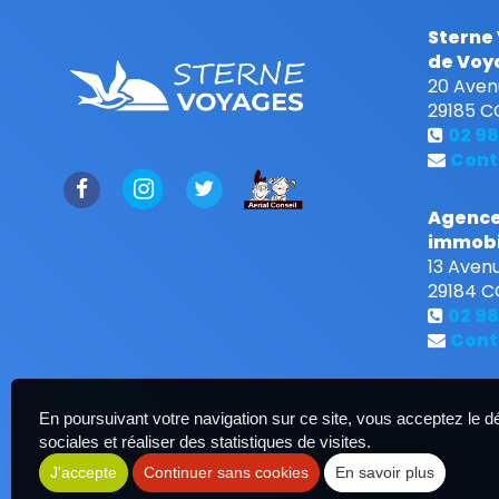
Sterne
de Voy
20 Aven
29185
C
02 98
Cont
Agence
immobi
13 Avenu
29184
C
02 98
Cont
En poursuivant votre navigation sur ce site, vous acceptez le 
sociales et réaliser des statistiques de visites.
J'accepte
Continuer sans cookies
En savoir plus