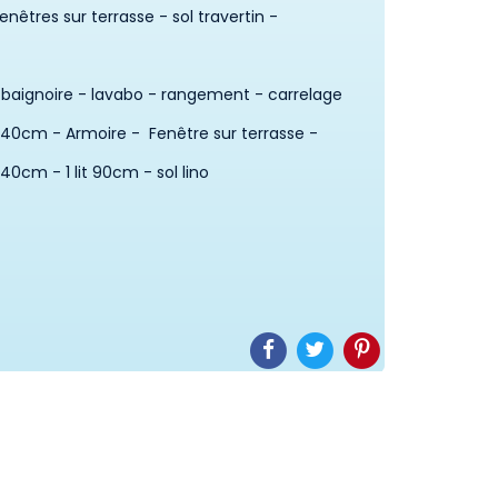
fenêtres sur terrasse - sol travertin -
 baignoire - lavabo - rangement - carrelage
it 140cm - Armoire - Fenêtre sur terrasse -
it 140cm - 1 lit 90cm - sol lino