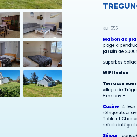
TREGUN
REF 555
​Maison de pla
plage à pendru
jardin
de 2000m²
Superbes ballad
WIFI Inclus
Terrasse vue 
village de Tré
8km env -
​Cusine
: 4 feux
réfrigérateur av
Table et Chaise
refaite intégra
Séjour
:
canapé 