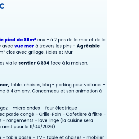
C
in pied de 85m²
env - à 2 pas de la mer et de la
c avec
vue mer
à travers les pins -
Agréable
 clos avec grillage, Haies et Mur.
es via le
sentier GR34
face à la maison.
mer,
table, chaises, bbq - parking pour voitures -
gunc à 4km env, Concarneau et son animation à
 gaz - micro ondes - four électrique -
ec partie congé - Grille-Pain - Cafetière à filtre -
s - rangements - lave linge (la cuisine sera
lement pour le 11/04/2026)
- table basse - TV - table et chaises - mobilier