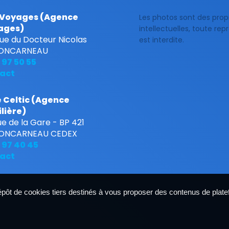
 Voyages (Agence
Les photos sont des prop
ages)
intellectuelles, toute re
ue du Docteur Nicolas
est interdite.
ONCARNEAU
 97 50 55
act
 Celtic (Agence
lière)
e de la Gare - BP 421
ONCARNEAU CEDEX
 97 40 45
act
dépôt de cookies tiers destinés à vous proposer des contenus de plat